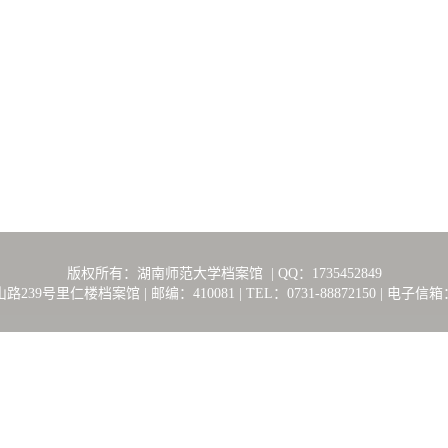
版权所有：湖南师范大学档案馆 | QQ：1735452849
里仁楼档案馆 | 邮编：410081 | TEL：0731-88872150 | 电子信箱：Arch